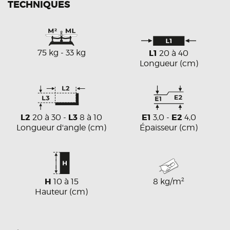
TECHNIQUES
75 kg - 33 kg
L1
20 à 40
Longueur (cm)
L2
L3
E1
E2
20 à 30 -
8 à 10
3,0 -
4,0
Longueur d'angle (cm)
Épaisseur (cm)
H
2
10 à 15
8 kg/m
Hauteur (cm)