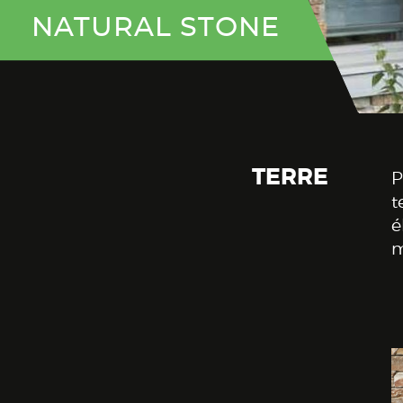
NATURAL STONE
TERRE
P
t
é
m