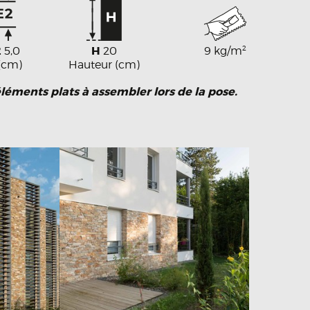
2
H
2
5,0
20
9 kg/m
 (cm)
Hauteur (cm)
léments plats à assembler lors de la pose.