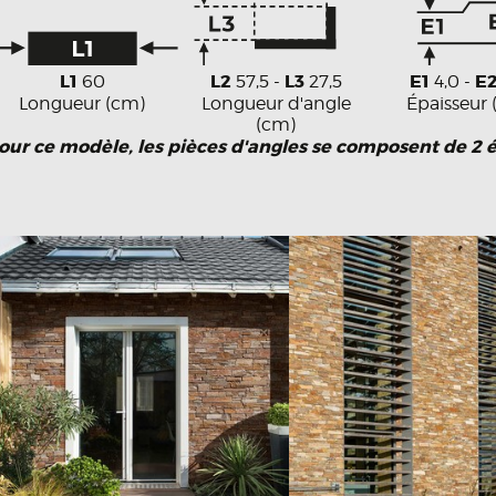
L1
L2
L3
E1
E
60
57,5 -
27,5
4,0 -
Longueur (cm)
Longueur d'angle
Épaisseur
(cm)
our ce modèle, les pièces d'angles se composent de 2 é