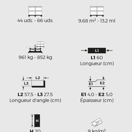
44 uds. - 66 uds.
2
9,68 m
- 13,2 ml
961 kg - 852 kg
L1
60
Longueur (cm)
L2
L3
E1
E2
57,5 -
27,5
4,0 -
5,0
Longueur d'angle (cm)
Épaisseur (cm)
H
2
20
9 kg/m